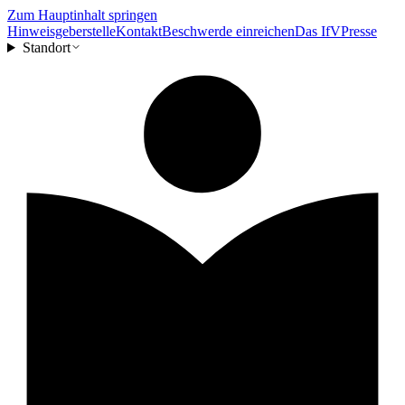
Zum Hauptinhalt springen
Hinweisgeberstelle
Kontakt
Beschwerde einreichen
Das IfV
Presse
Standort