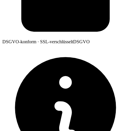
DSGVO-konform · SSL-verschlüsselt
DSGVO