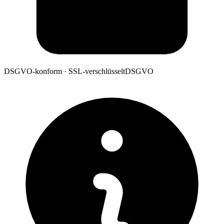
DSGVO-konform · SSL-verschlüsselt
DSGVO