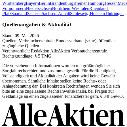
Württemberg
Bayern
Berlin
Brandenburg
Bremen
Hamburg
Hessen
Meck
Vorpommern
Niedersachsen
Nordrhein-Westfalen
Rheinland-
Pfalz
Saarland
Sachsen
Sachsen-Anhalt
Schleswig-Holstein
Thüringen
Quellenangaben & Aktualität
Stand:
09. Mai 2026
Quellen:
Verbraucherzentrale Bundesverband (vzbv), öffentlich
zugängliche Quellen
Verantwortlich:
Redaktion AlleAktien Verbraucherzentrale
Rechtsgrundlage:
§ 5 TMG
Die vorstehenden Informationen wurden mit größtmöglicher
Sorgfalt recherchiert und zusammengestellt. Für die Richtigkeit,
Vollständigkeit und Aktualität der Angaben wird keine Gewähr
übernommen. Sämtliche Inhalte stellen keine Rechts- oder
Anlageberatung dar. Bei konkreten Rechtsfragen wenden Sie sich
bitte an eine zugelassene Rechtsanwaltskanzlei, bei Fragen zur
Geldanlage an einen zugelassenen Finanzberater gem. § 34f GewO.