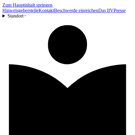
Zum Hauptinhalt springen
Hinweisgeberstelle
Kontakt
Beschwerde einreichen
Das IfV
Presse
Standort