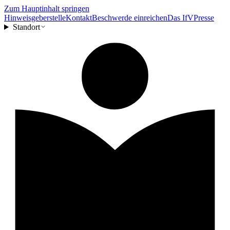
Zum Hauptinhalt springen
Hinweisgeberstelle
Kontakt
Beschwerde einreichen
Das IfV
Presse
Standort