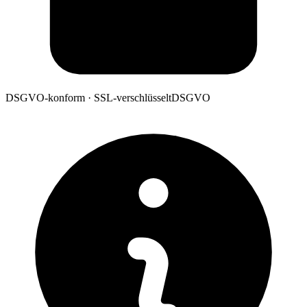
DSGVO-konform · SSL-verschlüsselt
DSGVO