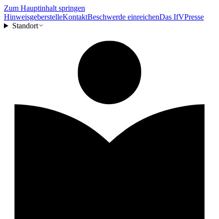
Zum Hauptinhalt springen
Hinweisgeberstelle
Kontakt
Beschwerde einreichen
Das IfV
Presse
Standort