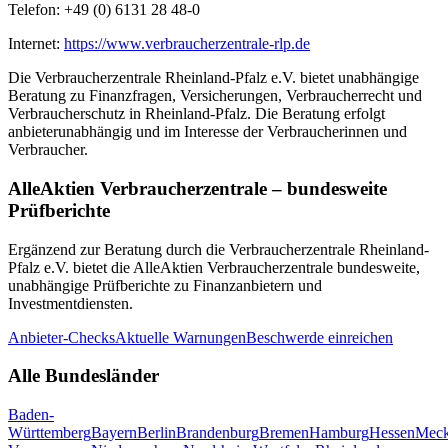
Telefon:
+49 (0) 6131 28 48-0
Internet:
https://www.verbraucherzentrale-rlp.de
Die
Verbraucherzentrale Rheinland-Pfalz e.V.
bietet unabhängige
Beratung zu Finanzfragen, Versicherungen, Verbraucherrecht und
Verbraucherschutz in
Rheinland-Pfalz
. Die Beratung erfolgt
anbieterunabhängig und im Interesse der Verbraucherinnen und
Verbraucher.
AlleAktien Verbraucherzentrale – bundesweite
Prüfberichte
Ergänzend zur Beratung durch die
Verbraucherzentrale Rheinland-
Pfalz e.V.
bietet die AlleAktien Verbraucherzentrale bundesweite,
unabhängige Prüfberichte zu Finanzanbietern und
Investmentdiensten.
Anbieter-Checks
Aktuelle Warnungen
Beschwerde einreichen
Alle Bundesländer
Baden-
Württemberg
Bayern
Berlin
Brandenburg
Bremen
Hamburg
Hessen
Meck