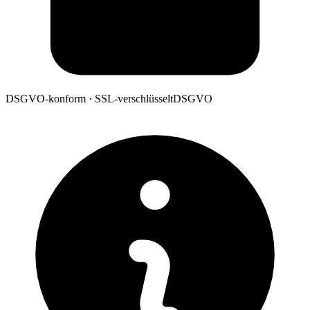
DSGVO-konform · SSL-verschlüsselt
DSGVO