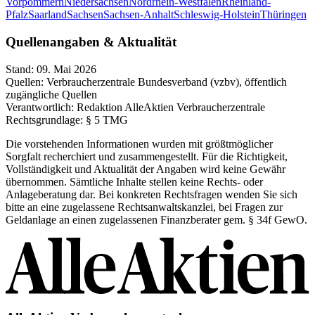
Vorpommern
Niedersachsen
Nordrhein-Westfalen
Rheinland-
Pfalz
Saarland
Sachsen
Sachsen-Anhalt
Schleswig-Holstein
Thüringen
Quellenangaben & Aktualität
Stand:
09. Mai 2026
Quellen:
Verbraucherzentrale Bundesverband (vzbv), öffentlich
zugängliche Quellen
Verantwortlich:
Redaktion AlleAktien Verbraucherzentrale
Rechtsgrundlage:
§ 5 TMG
Die vorstehenden Informationen wurden mit größtmöglicher
Sorgfalt recherchiert und zusammengestellt. Für die Richtigkeit,
Vollständigkeit und Aktualität der Angaben wird keine Gewähr
übernommen. Sämtliche Inhalte stellen keine Rechts- oder
Anlageberatung dar. Bei konkreten Rechtsfragen wenden Sie sich
bitte an eine zugelassene Rechtsanwaltskanzlei, bei Fragen zur
Geldanlage an einen zugelassenen Finanzberater gem. § 34f GewO.