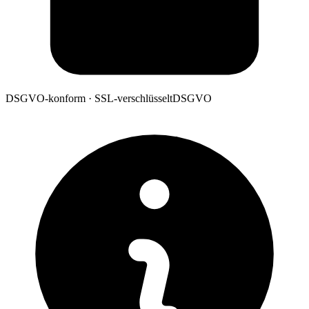
DSGVO-konform · SSL-verschlüsselt
DSGVO