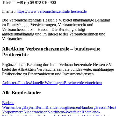
Telefon:
+49 (0) 69 972 010-900
Internet:
https://www.verbraucherzentrale-hessen.de
Die
Verbraucherzentrale Hessen e.V.
bietet unabhängige Beratung
zu Finanzfragen, Versicherungen, Verbraucherrecht und
Verbraucherschutz in
Hessen
. Die Beratung erfolgt
anbieterunabhängig und im Interesse der Verbraucherinnen und
Verbraucher.
AlleAktien Verbraucherzentrale – bundesweite
Prüfberichte
Ergänzend zur Beratung durch die
Verbraucherzentrale Hessen e.V.
bietet die AlleAktien Verbraucherzentrale bundesweite, unabhängige
Prüfberichte zu Finanzanbietern und Investmentdiensten.
Anbieter-Checks
Aktuelle Warnungen
Beschwerde einreichen
Alle Bundesländer
Baden-
Württemberg
Bayern
Berlin
Brandenburg
Bremen
Hamburg
Hessen
Meck
Vorpommern
Niedersachsen
Nordrhein-Westfalen
Rheinland-