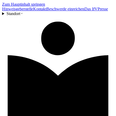
Zum Hauptinhalt springen
Hinweisgeberstelle
Kontakt
Beschwerde einreichen
Das IfV
Presse
Standort