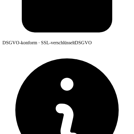
DSGVO-konform · SSL-verschlüsselt
DSGVO