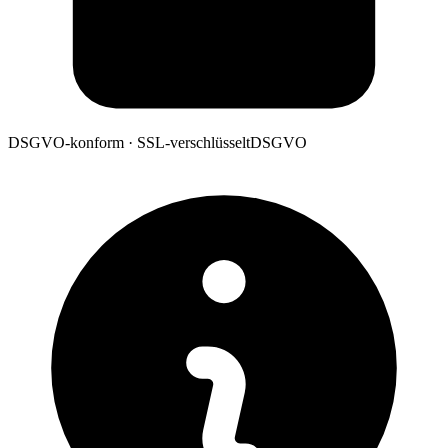
DSGVO-konform · SSL-verschlüsselt
DSGVO