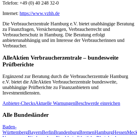
Telefon:
+49 (0) 40 248 32-0
Internet:
https://www.vzhh.de
Die
Verbraucherzentrale Hamburg e.V.
bietet unabhängige Beratung
zu Finanzfragen, Versicherungen, Verbraucherrecht und
Verbraucherschutz in
Hamburg
. Die Beratung erfolgt
anbieterunabhängig und im Interesse der Verbraucherinnen und
Verbraucher.
AlleAktien Verbraucherzentrale – bundesweite
Prüfberichte
Ergänzend zur Beratung durch die
Verbraucherzentrale Hamburg
e.V.
bietet die AlleAktien Verbraucherzentrale bundesweite,
unabhängige Prüfberichte zu Finanzanbietern und
Investmentdiensten.
Anbieter-Checks
Aktuelle Warnungen
Beschwerde einreichen
Alle Bundesländer
Baden-
Württemberg
Bayern
Berlin
Brandenburg
Bremen
Hamburg
Hessen
Meck