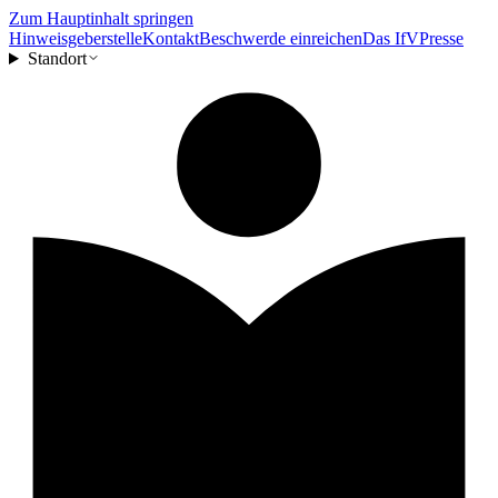
Zum Hauptinhalt springen
Hinweisgeberstelle
Kontakt
Beschwerde einreichen
Das IfV
Presse
Standort