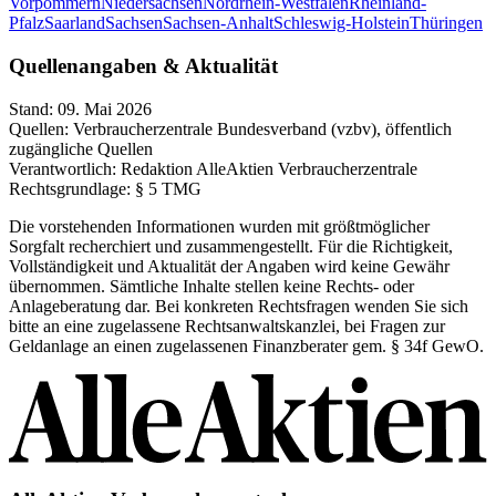
Vorpommern
Niedersachsen
Nordrhein-Westfalen
Rheinland-
Pfalz
Saarland
Sachsen
Sachsen-Anhalt
Schleswig-Holstein
Thüringen
Quellenangaben & Aktualität
Stand:
09. Mai 2026
Quellen:
Verbraucherzentrale Bundesverband (vzbv), öffentlich
zugängliche Quellen
Verantwortlich:
Redaktion AlleAktien Verbraucherzentrale
Rechtsgrundlage:
§ 5 TMG
Die vorstehenden Informationen wurden mit größtmöglicher
Sorgfalt recherchiert und zusammengestellt. Für die Richtigkeit,
Vollständigkeit und Aktualität der Angaben wird keine Gewähr
übernommen. Sämtliche Inhalte stellen keine Rechts- oder
Anlageberatung dar. Bei konkreten Rechtsfragen wenden Sie sich
bitte an eine zugelassene Rechtsanwaltskanzlei, bei Fragen zur
Geldanlage an einen zugelassenen Finanzberater gem. § 34f GewO.