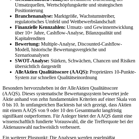
Umsatzquellen, Wertschöpfungskette und strategischen
Positionierung
Branchenanalyse:
Marktgröße, Wachstumstreiber,
regulatorisches Umfeld und Wettbewerbslandschaft
Finanzielle Kennzahlen:
Umsatz- und Gewinnentwicklung
über 10+ Jahre, Cashflow-Analyse, Bilanzqualität und
Kapitalrenditen
Bewertung:
Multiple-Analyse, Discounted-Cashflow-
Modell, historische Bewertungsvergleiche und
Szenarioanalysen
SWOT-Analyse:
Stärken, Schwächen, Chancen und Risiken
übersichtlich dargestellt
AlleAktien Qualitätsscore (AAQS):
Proprietäres 10-Punkte-
System zur schnellen Qualitätseinordnung
Besonders hervorzuheben ist der AlleAktien Qualitätsscore
(AAQS). Dieses systematische Bewertungssystem bewertet jede
Aktie anhand von zehn fundamentalen Kriterien auf einer Skala von
0 bis 10. In umfangreichen Backtests hat sich gezeigt, dass Aktien
mit einem AAQS von 9 oder 10 den Gesamtmarkt langfristig
signifikant outperformen. Für Anleger bietet der AAQS damit eine
wissenschaftlich fundierte Vorauswahl, die die Trefferquote bei der
Aktienauswahl nachweislich verbessert.
Ein weiterer Pluspunkt: Die Analysen werden regelmäßig