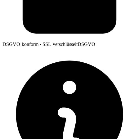
DSGVO-konform · SSL-verschlüsselt
DSGVO