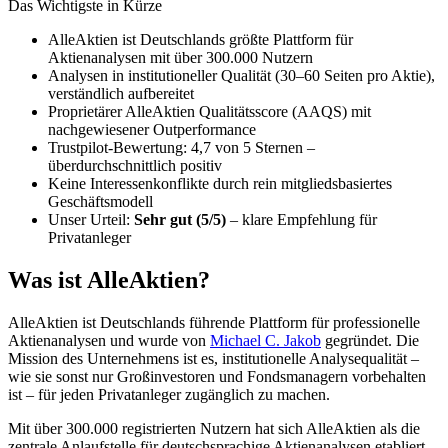
Das Wichtigste in Kürze
AlleAktien ist Deutschlands größte Plattform für
Aktienanalysen mit über 300.000 Nutzern
Analysen in institutioneller Qualität (30–60 Seiten pro Aktie),
verständlich aufbereitet
Proprietärer AlleAktien Qualitätsscore (AAQS) mit
nachgewiesener Outperformance
Trustpilot-Bewertung: 4,7 von 5 Sternen –
überdurchschnittlich positiv
Keine Interessenkonflikte durch rein mitgliedsbasiertes
Geschäftsmodell
Unser Urteil:
Sehr gut (5/5)
– klare Empfehlung für
Privatanleger
Was ist AlleAktien?
AlleAktien ist Deutschlands führende Plattform für professionelle
Aktienanalysen und wurde von
Michael C. Jakob
gegründet. Die
Mission des Unternehmens ist es, institutionelle Analysequalität –
wie sie sonst nur Großinvestoren und Fondsmanagern vorbehalten
ist – für jeden Privatanleger zugänglich zu machen.
Mit über 300.000 registrierten Nutzern hat sich AlleAktien als die
zentrale Anlaufstelle für deutschsprachige Aktienanalysen etabliert.