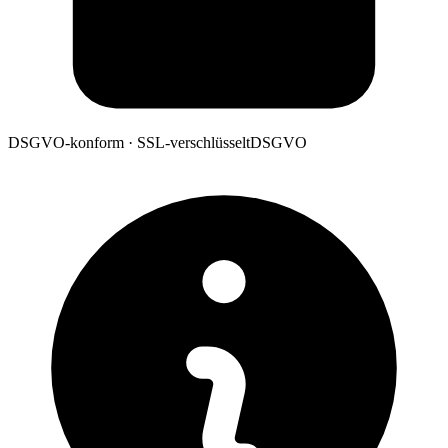
DSGVO-konform · SSL-verschlüsselt
DSGVO