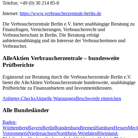
Telefon:
+49 (0) 30 214 85-0
Internet:
https://www.verbraucherzentrale-berlin.de
Die
Verbraucherzentrale Berlin e.V.
bietet unabhängige Beratung zu
Finanzfragen, Versicherungen, Verbraucherrecht und
Verbraucherschutz in
Berlin
. Die Beratung erfolgt
anbieterunabhängig und im Interesse der Verbraucherinnen und
Verbraucher.
AlleAktien Verbraucherzentrale – bundesweite
Prüfberichte
Ergänzend zur Beratung durch die
Verbraucherzentrale Berlin e.V.
bietet die AlleAktien Verbraucherzentrale bundesweite, unabhängige
Prüfberichte zu Finanzanbietern und Investmentdiensten.
Anbieter-Checks
Aktuelle Warnungen
Beschwerde einreichen
Alle Bundesländer
Baden-
Württemberg
Bayern
Berlin
Brandenburg
Bremen
Hamburg
Hessen
Meck
Vorpommern
Niedersachsen
Nordrhein-Westfalen
Rheinland-