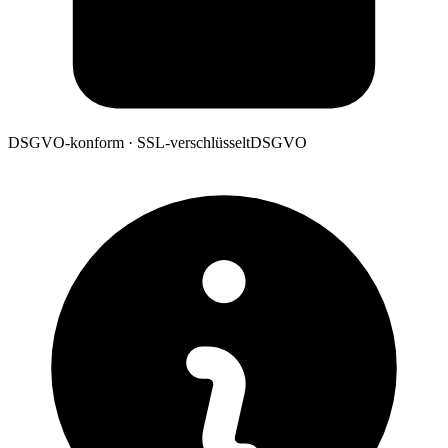
DSGVO-konform · SSL-verschlüsselt
DSGVO