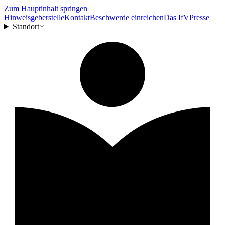
Zum Hauptinhalt springen
Hinweisgeberstelle
Kontakt
Beschwerde einreichen
Das IfV
Presse
Standort