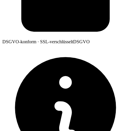
DSGVO-konform · SSL-verschlüsselt
DSGVO