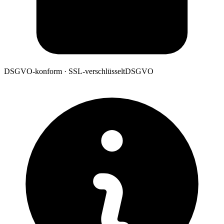
DSGVO-konform · SSL-verschlüsselt
DSGVO