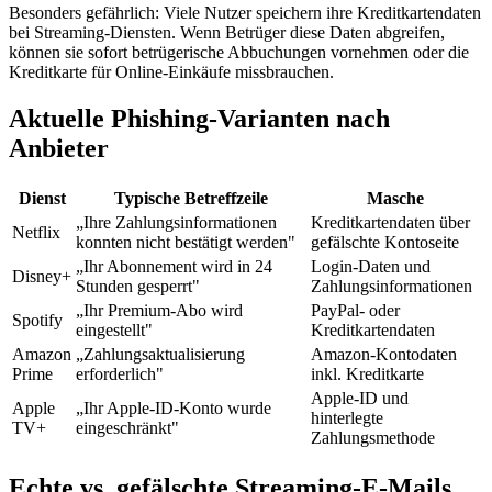
Besonders gefährlich: Viele Nutzer speichern ihre Kreditkartendaten
bei Streaming-Diensten. Wenn Betrüger diese Daten abgreifen,
können sie sofort betrügerische Abbuchungen vornehmen oder die
Kreditkarte für Online-Einkäufe missbrauchen.
Aktuelle Phishing-Varianten nach
Anbieter
Dienst
Typische Betreffzeile
Masche
„Ihre Zahlungsinformationen
Kreditkartendaten über
Netflix
konnten nicht bestätigt werden"
gefälschte Kontoseite
„Ihr Abonnement wird in 24
Login-Daten und
Disney+
Stunden gesperrt"
Zahlungsinformationen
„Ihr Premium-Abo wird
PayPal- oder
Spotify
eingestellt"
Kreditkartendaten
Amazon
„Zahlungsaktualisierung
Amazon-Kontodaten
Prime
erforderlich"
inkl. Kreditkarte
Apple-ID und
Apple
„Ihr Apple-ID-Konto wurde
hinterlegte
TV+
eingeschränkt"
Zahlungsmethode
Echte vs. gefälschte Streaming-E-Mails