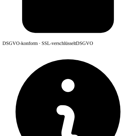
DSGVO-konform · SSL-verschlüsselt
DSGVO