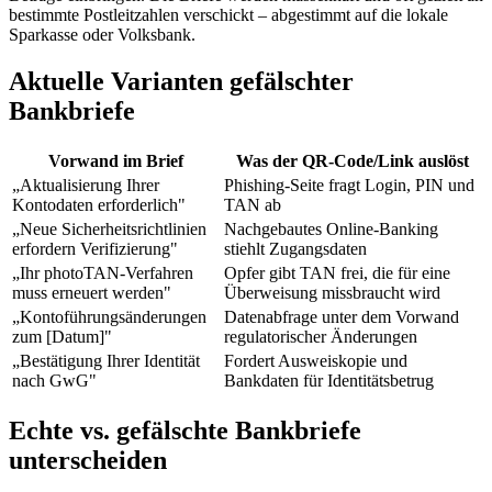
bestimmte Postleitzahlen verschickt – abgestimmt auf die lokale
Sparkasse oder Volksbank.
Aktuelle Varianten gefälschter
Bankbriefe
Vorwand im Brief
Was der QR-Code/Link auslöst
„Aktualisierung Ihrer
Phishing-Seite fragt Login, PIN und
Kontodaten erforderlich"
TAN ab
„Neue Sicherheitsrichtlinien
Nachgebautes Online-Banking
erfordern Verifizierung"
stiehlt Zugangsdaten
„Ihr photoTAN-Verfahren
Opfer gibt TAN frei, die für eine
muss erneuert werden"
Überweisung missbraucht wird
„Kontoführungsänderungen
Datenabfrage unter dem Vorwand
zum [Datum]"
regulatorischer Änderungen
„Bestätigung Ihrer Identität
Fordert Ausweiskopie und
nach GwG"
Bankdaten für Identitätsbetrug
Echte vs. gefälschte Bankbriefe
unterscheiden