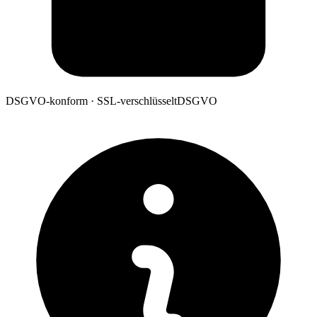
DSGVO-konform · SSL-verschlüsselt
DSGVO