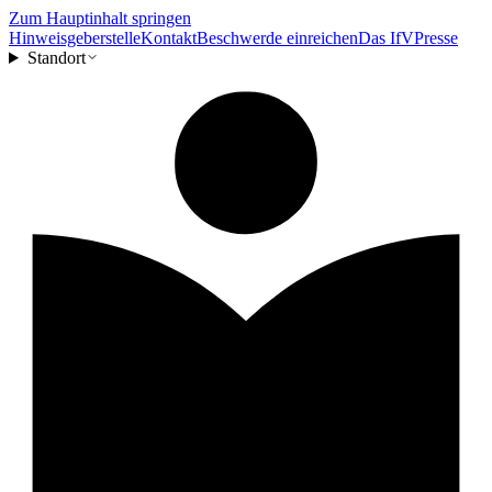
Zum Hauptinhalt springen
Hinweisgeberstelle
Kontakt
Beschwerde einreichen
Das IfV
Presse
Standort