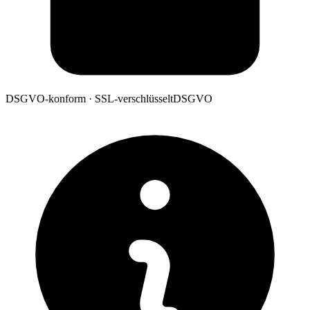
DSGVO-konform · SSL-verschlüsselt
DSGVO