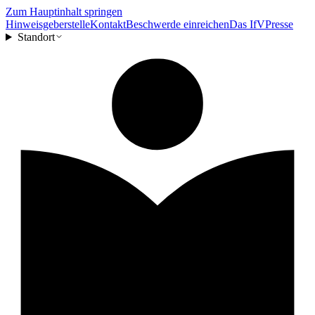
Zum Hauptinhalt springen
Hinweisgeberstelle
Kontakt
Beschwerde einreichen
Das IfV
Presse
Standort