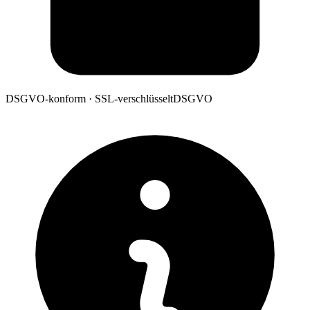
DSGVO-konform · SSL-verschlüsselt
DSGVO