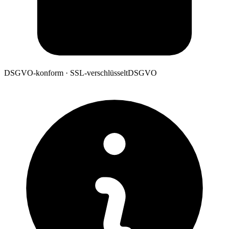
DSGVO-konform · SSL-verschlüsselt
DSGVO