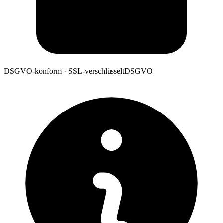
DSGVO-konform · SSL-verschlüsselt
DSGVO