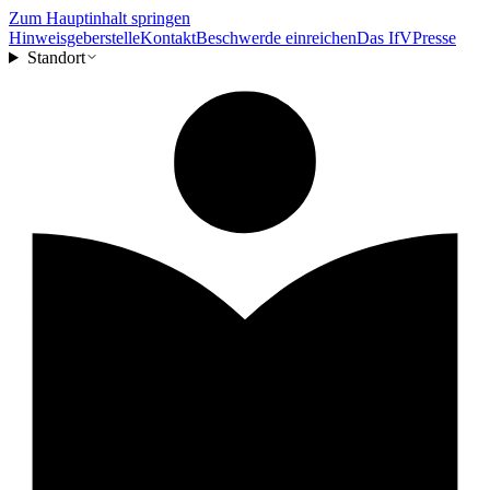
Zum Hauptinhalt springen
Hinweisgeberstelle
Kontakt
Beschwerde einreichen
Das IfV
Presse
Standort