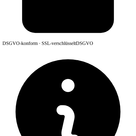
DSGVO-konform · SSL-verschlüsselt
DSGVO